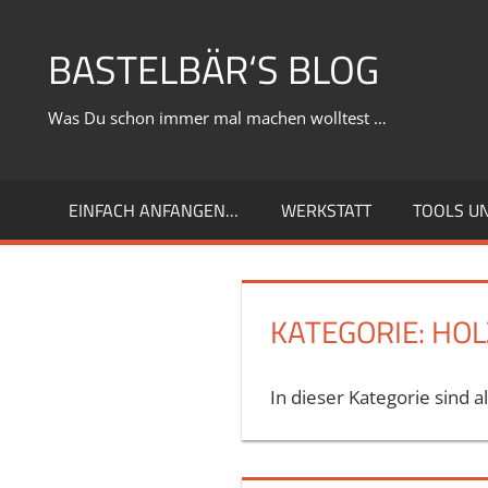
Zum
Inhalt
BASTELBÄR‘S BLOG
springen
Was Du schon immer mal machen wolltest …
EINFACH ANFANGEN…
WERKSTATT
TOOLS U
KATEGORIE:
HOL
In dieser Kategorie sind