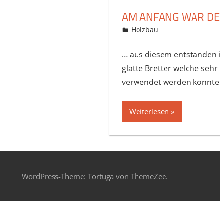
AM ANFANG WAR DE
21. August 2017
Bastelbär
Holzbau
… aus diesem entstanden 
glatte Bretter welche sehr
verwendet werden konnte
Weiterlesen
WordPress-Theme: Tortuga von ThemeZee.