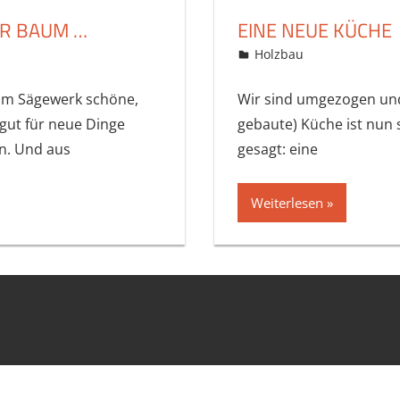
R BAUM …
EINE NEUE KÜCHE
10. Juli 2007
Bastelbär
Holzbau
im Sägewerk schöne,
Wir sind umgezogen und 
 gut für neue Dinge
gebaute) Küche ist nun 
n. Und aus
gesagt: eine
Weiterlesen